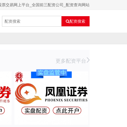
股票交易网上平台_全国前三配资公司_配资查询网站
配资搜索
更多配资平台