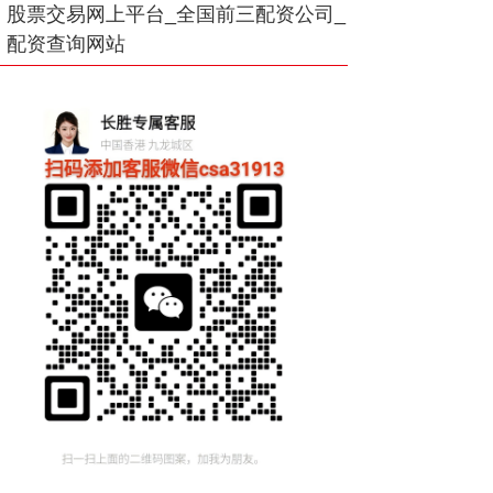
股票交易网上平台_全国前三配资公司_
配资查询网站