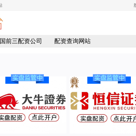
站
国前三配资公司
配资查询网站