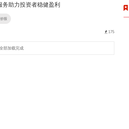
服务助力投资者稳健盈利
资炒股
175
全部加载完成