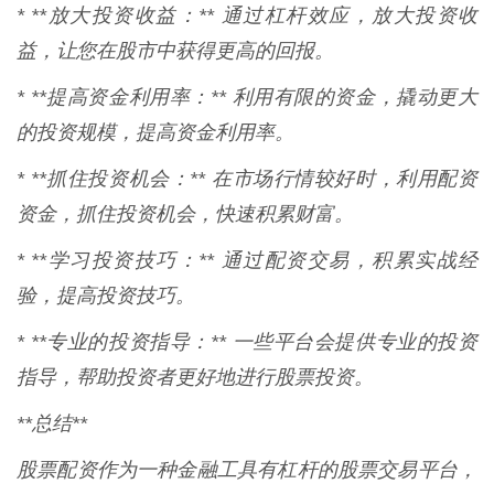
* **放大投资收益：** 通过杠杆效应，放大投资收
益，让您在股市中获得更高的回报。
* **提高资金利用率：** 利用有限的资金，撬动更大
的投资规模，提高资金利用率。
* **抓住投资机会：** 在市场行情较好时，利用配资
资金，抓住投资机会，快速积累财富。
* **学习投资技巧：** 通过配资交易，积累实战经
验，提高投资技巧。
* **专业的投资指导：** 一些平台会提供专业的投资
指导，帮助投资者更好地进行股票投资。
**总结**
股票配资作为一种金融工具有杠杆的股票交易平台，