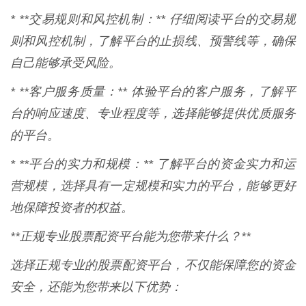
* **交易规则和风控机制：** 仔细阅读平台的交易规
则和风控机制，了解平台的止损线、预警线等，确保
自己能够承受风险。
* **客户服务质量：** 体验平台的客户服务，了解平
台的响应速度、专业程度等，选择能够提供优质服务
的平台。
* **平台的实力和规模：** 了解平台的资金实力和运
营规模，选择具有一定规模和实力的平台，能够更好
地保障投资者的权益。
**正规专业股票配资平台能为您带来什么？**
选择正规专业的股票配资平台，不仅能保障您的资金
安全，还能为您带来以下优势：