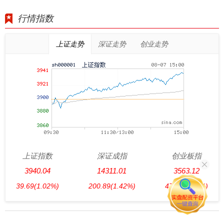
行情指数
上证走势
深证走势
创业走势
上证指数
深证成指
创业板指
3940.04
14311.01
3563.12
39.69
(1.02%)
200.89
(1.42%)
47.56
(1.35%)