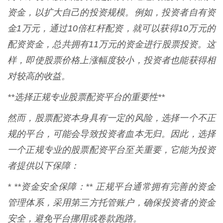
资金，以扩大自己的投资规模。例如，投资者自有资
金1万元，通过10倍杠杆配资，就可以获得10万元的
配资资金，总共拥有11万元的资金进行股票投资。这
样，即使股票价格上涨幅度较小，投资者也能获得相
对较高的收益。
**选择正规专业股票配资平台的重要性**
然而，股票配资本身具有一定的风险，选择一个不正
规的平台，可能会导致投资者血本无归。因此，选择
一个正规专业的股票配资平台至关重要，它能为投资
者提供以下保障：
* **资金安全保障：** 正规平台通常拥有完善的资金
管理体系，采用第三方托管账户，确保投资者的资金
安全，避免平台挪用或卷款跑路。