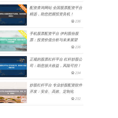
配资查询网站 全国股票配资平台
精选，助您把握投资良机！
236
手机股票配资平台 伊利股份股
票：投资价值分析与未来展望
236
正规的股票杠杆平台 杠杆炒股公
司：助您放大收益，风险可控！
234
炒股杠杆平台 专业炒股配资软件
开发：安全、高效、定制化
232