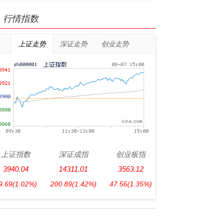
行情指数
上证走势
深证走势
创业走势
上证指数
深证成指
创业板指
3940.04
14311.01
3563.12
9.69
(1.02%)
200.89
(1.42%)
47.56
(1.35%)