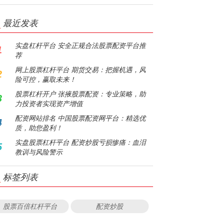
最近发表
实盘杠杆平台 安全正规合法股票配资平台推
1
荐
网上股票杠杆平台 期货交易：把握机遇，风
2
险可控，赢取未来！
股票杠杆开户 张掖股票配资：专业策略，助
3
力投资者实现资产增值
配资网站排名 中国股票配资网平台：精选优
4
质，助您盈利！
实盘股票杠杆平台 配资炒股亏损惨痛：血泪
5
教训与风险警示
标签列表
股票百倍杠杆平台
配资炒股