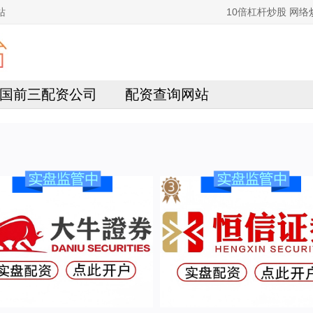
站
10倍杠杆炒股 网
国前三配资公司
配资查询网站