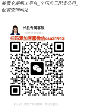
股票交易网上平台_全国前三配资公司_
配资查询网站