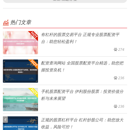
热门文章
有杠杆的股票交易平台 正规专业股票配资平
台：助您轻松盈利！
274
配资查询网站 全国股票配资平台精选，助您把
握投资良机！
236
手机股票配资平台 伊利股份股票：投资价值分
析与未来展望
236
4
正规的股票杠杆平台 杠杆炒股公司：助您放大
收益，风险可控！