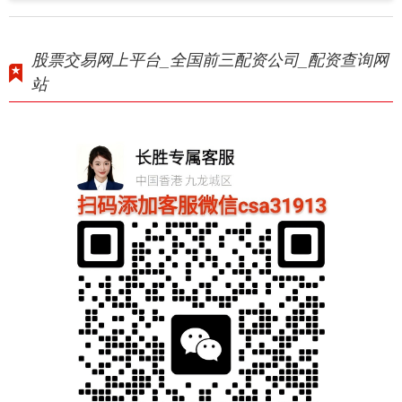
股票交易网上平台_全国前三配资公司_配资查询网
站