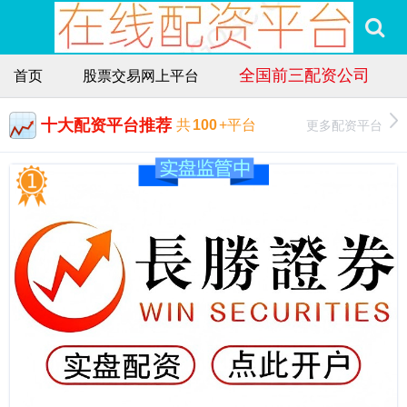
全国前三配资公司
首页
股票交易网上平台
十大配资平台推荐
更多配资平台
共
100
+平台