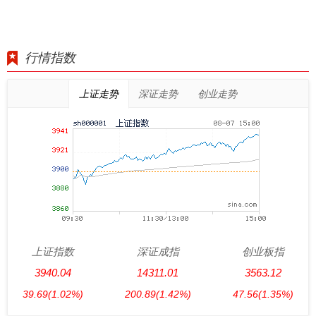
行情指数
上证走势
深证走势
创业走势
上证指数
深证成指
创业板指
3940.04
14311.01
3563.12
39.69
(1.02%)
200.89
(1.42%)
47.56
(1.35%)