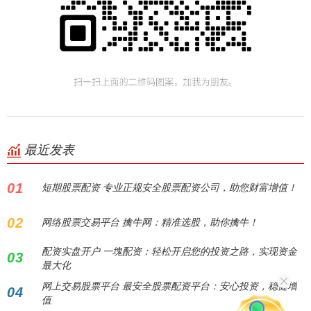
最近发表
01
短期股票配资 专业正规安全股票配资公司，助您财富增值！
02
网络股票交易平台 擒牛网：精准选股，助你擒牛！
配资实盘开户 一塊配资：轻松开启您的投资之路，实现资金
03
最大化
网上交易股票平台 最安全股票配资平台：安心投资，稳健增
04
值