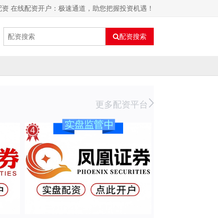
配资 在线配资开户：极速通道，助您把握投资机遇！
配资搜索
更多配资平台