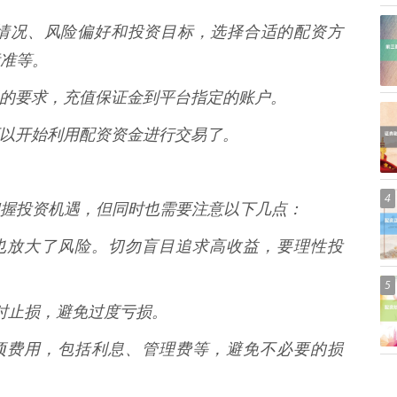
的资金情况、风险偏好和投资目标，选择合适的配资方
准等。
资方案的要求，充值保证金到平台指定的账户。
您就可以开始利用配资资金进行交易了。
4
握投资机遇，但同时也需要注意以下几点：
益，也放大了风险。切勿盲目追求高收益，要理性投
5
，及时止损，避免过度亏损。
的各项费用，包括利息、管理费等，避免不必要的损