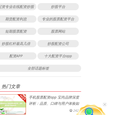
配资专业在线配资炒股
炒股平台
期货配资利息
专业的股票配资平台
短期股票配资
股票网站
炒股杠杆最高几倍
炒股配资公司
配资APP
十大配资平台app
全部话题标签
热门文章
手机股票配资app 宝尚品牌深度
评析：品质、口碑与用户体验如
242