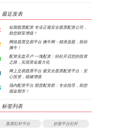
最近发表
短期股票配资 专业正规安全股票配资公司，
1
助您财富增值！
网络股票交易平台 擒牛网：精准选股，助你
2
擒牛！
配资实盘开户 一塊配资：轻松开启您的投资
3
之路，实现资金最大化
网上交易股票平台 最安全股票配资平台：安
4
心投资，稳健增值
场内配资平台 期货配资群：专业指导，助您
5
掘金期市！
标签列表
股票杠杆平台
炒股平台杠杆