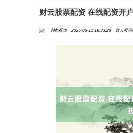
财云股票配资 在线配资开
财云股票
邦乾配倍
2026-06-11 16:33:28